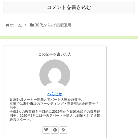
コメントを書き込む
ホーム
30代からの資産運用
この記事を書いた人
へらじか
日系BtoBメーカー勤務とアパート大家を兼業中。
本業では海外市場のマーケティング・事業/商品企画等を担
当中。
子供2人の教育費を主目的に2017年から日米株式での資産運
用中。2020年5月には中古アパートを購入し副業として賃貸
経営スタート。