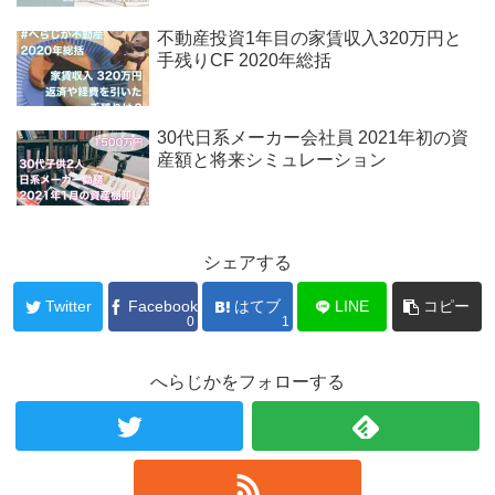
不動産投資1年目の家賃収入320万円と
手残りCF 2020年総括
30代日系メーカー会社員 2021年初の資
産額と将来シミュレーション
シェアする
Twitter
Facebook
はてブ
LINE
コピー
0
1
へらじかをフォローする