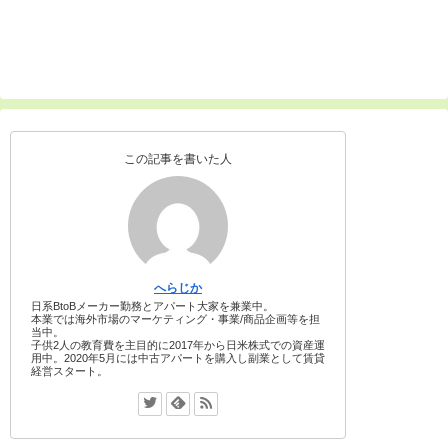
この記事を書いた人
へらじか
日系BtoBメーカー勤務とアパート大家を兼業中。
本業では海外市場のマーケティング・事業/商品企画等を担
当中。
子供2人の教育費を主目的に2017年から日米株式での資産運
用中。2020年5月には中古アパートを購入し副業として賃貸
経営スタート。